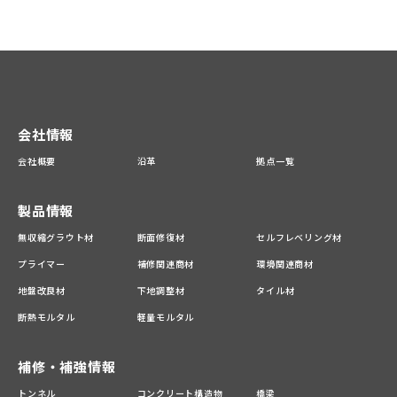
会社情報
会社概要
沿革
拠点一覧
製品情報
無収縮グラウト材
断面修復材
セルフレベリング材
プライマー
補修関連商材
環境関連商材
地盤改良材
下地調整材
タイル材
断熱モルタル
軽量モルタル
補修・補強情報
トンネル
コンクリート構造物
橋梁