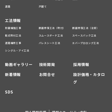
道路
戸建て
工法情報
耐震補強工事
断面修復工法（吹付）
断面修復工法（左官）
乾式吹付工法
スムースボード工法
スペースパック工法
道路補修工事
パレスシート工法
エバープロロング工法
シングル・アイ工法
動画ギャラリー
技術開発
採用情報
新着情報
お問合せ
設計価格・カタロ
グ
SDS